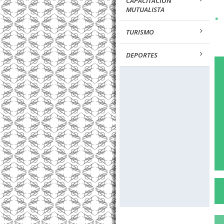
CAPACITACION
MUTUALISTA
•
TURISMO
DEPORTES